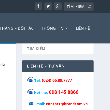
 HÀNG – ĐỐI TÁC
THÔNG TIN
LIÊN HỆ
 là
LIÊN HỆ – TƯ VẤN
(024) 66.89.7777
Tel:
098 145 8866
Hotline:
contact@brandcom.vn
Email: