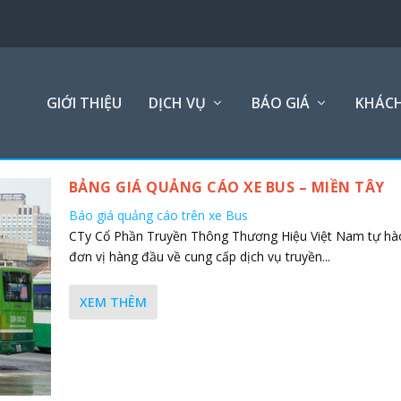
GIỚI THIỆU
DỊCH VỤ
BÁO GIÁ
KHÁCH
BẢNG GIÁ QUẢNG CÁO XE BUS – MIỀN TÂY
Báo giá quảng cáo trên xe Bus
CTy Cổ Phần Truyền Thông Thương Hiệu Việt Nam tự hào
đơn vị hàng đầu về cung cấp dịch vụ truyền...
XEM THÊM