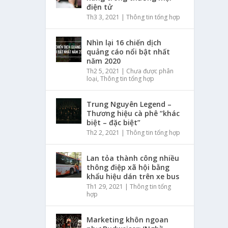
điện tử
Th3 3, 2021
|
Thông tin tổng hợp
Nhìn lại 16 chiến dịch
quảng cáo nổi bật nhất
năm 2020
Th2 5, 2021
|
Chưa được phân
loại
,
Thông tin tổng hợp
Trung Nguyên Legend –
Thương hiệu cà phê “khác
biệt – đặc biệt”
Th2 2, 2021
|
Thông tin tổng hợp
Lan tỏa thành công nhiều
thông điệp xã hội bằng
khẩu hiệu dán trên xe bus
Th1 29, 2021
|
Thông tin tổng
hợp
Marketing khôn ngoan