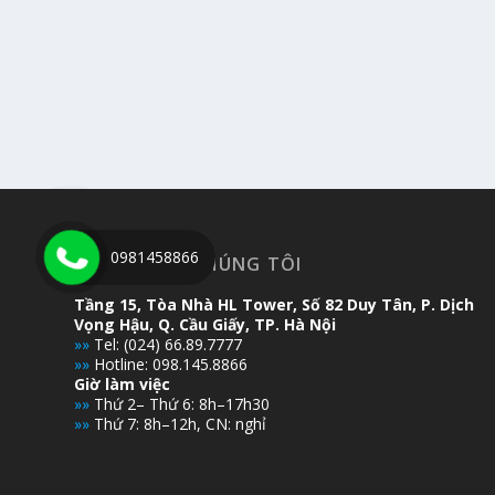
0981458866
LIÊN HỆ VỚI CHÚNG TÔI
Tầng 15, Tòa Nhà HL Tower, Số 82 Duy Tân, P. Dịch
Vọng Hậu, Q. Cầu Giấy, TP. Hà Nội
»»
Tel: (024) 66.89.7777
»»
Hotline: 098.145.8866
Giờ làm việc
»»
Thứ 2– Thứ 6: 8h–17h30
»»
Thứ 7: 8h–12h, CN: nghỉ