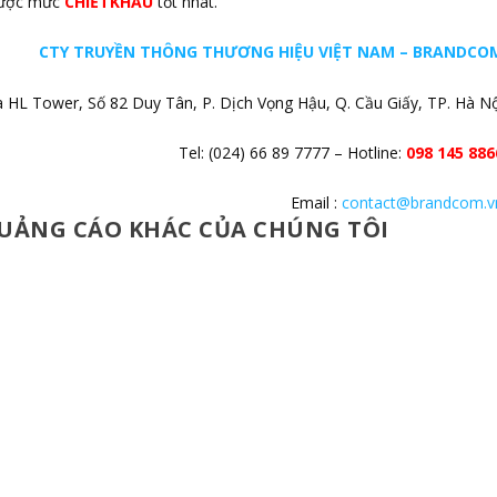
được mức
CHIẾTKHẤU
tốt nhât.
CTY TRUYỀN THÔNG THƯƠNG HIỆU VIỆT NAM – BRANDCO
HL Tower, Số 82 Duy Tân, P. Dịch Vọng Hậu, Q. Cầu Giấy, TP. Hà Nộ
Tel: (024) 66 89 7777 – Hotline:
098 145 886
Email :
contact@brandcom.v
UẢNG CÁO KHÁC CỦA CHÚNG TÔI