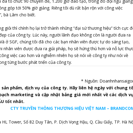
i đã tổ chức 90 chuyên đề, 1.200 giờ đào tạo, trong đó đội ngũ giảng
óng góp tới 50% giờ giảng. Riêng tôi dù rất bận rộn với công việc
, bà Lâm cho biết.
 giỏi thì chính họ lại trở thành những “đại sứ thương hiệu” tích cực đ
t đẹp của công ty. Lúc này, người lãnh đạo không còn là người đưa ra
. Và ở SGF, chúng tôi đã cho các bạn nhân viên được tự do sáng tạo,
hi nhân viên được đưa ra giải pháp, họ sẽ hứng thú hơn và nỗ lực thự
ả công việc cao hơn và nghiễm nhiên họ sẽ nói về công ty như nói về
ong từng bước phát triển của công ty.
* Nguồn: Doanhnhansaigo
sản phẩm, dịch vụ của công ty. Hãy liên hệ ngày với chung tô
oạch marketing và cập nhật bảng giá mới nhất về các dịch vụ
U tốt nhât.
CTY TRUYỀN THÔNG THƯƠNG HIỆU VIỆT NAM – BRANDCO
HL Tower, Số 82 Duy Tân, P. Dịch Vọng Hậu, Q. Cầu Giấy, TP. Hà Nộ