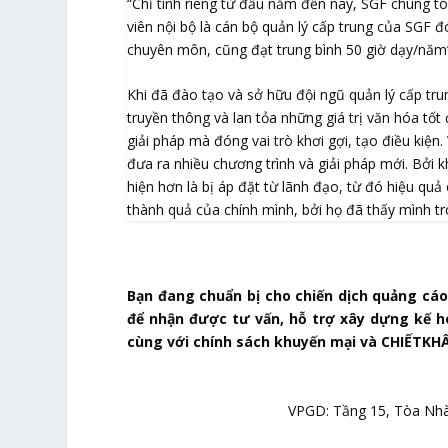
“Chỉ tính riêng từ đầu năm đến nay, SGF chúng tô
viên nội bộ là cán bộ quản lý cấp trung của SGF đ
chuyên môn, cũng đạt trung bình 50 giờ dạy/năm”
Khi đã đào tạo và sở hữu đội ngũ quản lý cấp trung
truyền thông và lan tỏa những giá trị văn hóa tố
giải pháp mà đóng vai trò khơi gợi, tạo điều kiện
đưa ra nhiều chương trình và giải pháp mới. Bởi k
hiện hơn là bị áp đặt từ lãnh đạo, từ đó hiệu qu
thành quả của chính mình, bởi họ đã thấy mình tr
Bạn đang chuẩn bị cho chiến dịch quảng cáo 
để nhận được tư vấn, hỗ trợ xây dựng kế h
cùng với chính sách khuyến mại và CHIẾTKHẤ
VPGD: Tầng 15, Tòa Nhà 