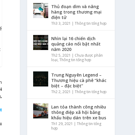
Thủ đoạn dìm và nâng
hàng trong thương mại
điện tử
Th3 3, 2021
|
Thông tin tổng hợp
ể
Nhìn lại 16 chiến dịch
quảng cáo nổi bật nhất
năm 2020
c
Th2 5, 2021
|
Chưa được phân
loại
,
Thông tin tổng hợp
Trung Nguyên Legend –
Thương hiệu cà phê “khác
n
biệt – đặc biệt”
i
Th2 2, 2021
|
Thông tin tổng hợp
,
Lan tỏa thành công nhiều
M
thông điệp xã hội bằng
khẩu hiệu dán trên xe bus
i
Th1 29, 2021
|
Thông tin tổng
hợp