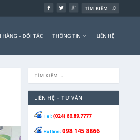
 HÀNG – ĐỐI TÁC
THÔNG TIN
LIÊN HỆ
LIÊN HỆ – TƯ VẤN
(024) 66.89.7777
Tel:
098 145 8866
Hotline: