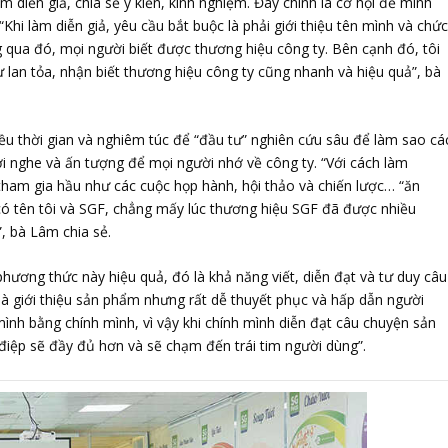
m diễn giả, chia sẻ ý kiến, kinh nghiệm. Đây chính là cơ hội để mình
 “Khi làm diễn giả, yêu cầu bắt buộc là phải giới thiệu tên mình và chứ
ng qua đó, mọi người biết được thương hiệu công ty. Bên cạnh đó, tôi
ự lan tỏa, nhận biết thương hiệu công ty cũng nhanh và hiệu quả”, bà
ều thời gian và nghiêm túc để “đầu tư” nghiên cứu sâu để làm sao cá
ời nghe và ấn tượng để mọi người nhớ về công ty. “Với cách làm
tham gia hầu như các cuộc họp hành, hội thảo và chiến lược… “ăn
 có tên tôi và SGF, chẳng mấy lúc thương hiệu SGF đã được nhiều
”, bà Lâm chia sẻ.
hương thức này hiệu quả, đó là khả năng viết, diễn đạt và tư duy câu
là giới thiệu sản phẩm nhưng rất dễ thuyết phục và hấp dẫn người
ình bằng chính mình, vì vậy khi chính mình diễn đạt câu chuyện sản
iệp sẽ đầy đủ hơn và sẽ chạm đến trái tim người dùng”.