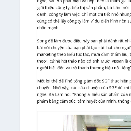
nghe, sau đó phát biểu và tiếp theo là tham gia là
giới thiệu công ty, tiếp thị sản phẩm, bà Lâm nói:
danh, công ty làm việc. Chỉ một chi tiết nhỏ như
cũng có thể lấy công ty làm ví dụ điển hình nên s
nhấn mạnh.
Song để làm được điều này bạn phải dành rất nhi
bài nói chuyện của bạn phải tạo sức hút cho ngư
marketing theo kiểu túc tắc, mưa dầm thấm lâu, 
theo”, cứ hễ hội thảo nào có anh Mười Vissan là
người biết đến và trở thành thương hiệu nổi tiếng
Một lợi thế để Phó tổng giám đốc SGF thực hiện p
chuyện. Nhờ vậy, các câu chuyện của SGF dù chỉ 
nghe. Bà Lâm nói: “Không ai hiểu sản phẩm của m
phẩm bằng cảm xúc, tâm huyết của mình, thông đ