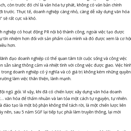
h, còn trước đó chỉ là văn hóa tự phát, không có văn bản chính
 đi trước. Thực tế, doanh nghiệp càng nhỏ, càng dễ xây dựng văn hóa
” sẽ rất cực và khó.
nh nghiệp có hoạt động PR nội bộ thành công, ngoài việc tạo được
ự tín nhiệm hơn đối với sản phẩm của mình và đó được xem là cơ hộ
hiều hơn.
 lãnh đạo doanh nghiệp có thể quan tâm tới cuộc sống và công việc
ên sẵn sàng thông cảm và nhiệt tình với công việc được giao. Việc hìn
n trong doanh nghiệp có ý nghĩa và có giá trị không kém những quyền
trường làm việc thân thiện, lành mạnh.
i ngũ giỏi. Vì vậy, khi đã có chiến lược xây dựng văn hóa doanh
ọc… văn hóa để thấm nhuần và lan tỏa một cách tự nguyện, tự nhiên.
 đào tạo là một bộ phận không thể tách rời, là một chiến lược liên
y nên, sau 5 năm SGF lại tiếp tục phải làm truyền thông, lại mời