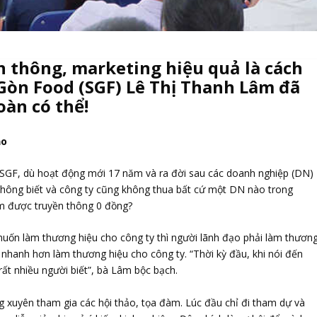
 thông, marketing hiệu quả là cách
Gòn Food (SGF) Lê Thị Thanh Lâm đã
oàn có thể!
ạo
SGF, dù hoạt động mới 17 năm và ra đời sau các doanh nghiệp (DN)
không biết và công ty cũng không thua bất cứ một DN nào trong
m được truyền thông 0 đồng?
muốn làm thương hiệu cho công ty thì người lãnh đạo phải làm thươn
 nhanh hơn làm thương hiệu cho công ty. “Thời kỳ đầu, khi nói đến
 rất nhiều người biết”, bà Lâm bộc bạch.
 xuyên tham gia các hội thảo, tọa đàm. Lúc đầu chỉ đi tham dự và